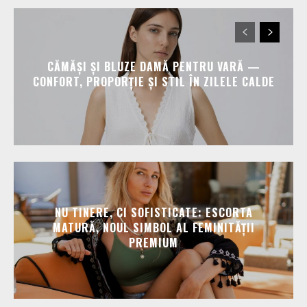
CĂMĂȘI ȘI BLUZE DAMĂ PENTRU VARĂ —
CONFORT, PROPORȚIE ȘI STIL ÎN ZILELE CALDE
NU TINERE, CI SOFISTICATE: ESCORTA
MATURĂ, NOUL SIMBOL AL FEMINITĂȚII
PREMIUM