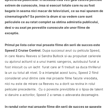
extrem de cunoscute, insa si esecuri totale care nu au fost
bagate in seama nici macar de televiziuni, ce sa mai spunem de
cinematografe? Sa pornim la drum si sa vedem care sunt
peliculele ce au ratat complet sa obtina admiratia publicului,
desi s-au axat pe povestile cunoscute ale unor filme de
exceptie.
Primul pe lista celor mai proaste filme din serii de succes este
Speed 2 Cruise Control.
Dupa succesul avut cu pelicula Speed,
in care Keanu Reeves si Sandra Bullock si-au propulsat carierele
cu ajutorul actiunii si a unui inamic sangeros, autobuzul furat a
fost inlocuit cu un iacht furat care ar fi trebuit sa duca thrillerul
la un cu totul alt nivel. S-a intamplat acest lucru, Speed 2 fiind
considerat unul dintre cele mai proaste filme facute vreodata,
nici nu este de mirare ca Reeves nu a dorit sa revina in rolul
peliculei precedente. Cu o poveste previzibila si o lipsa de talent
si daruire a actorilor, Speed 2 a ramas o adevarata dezamagire.
In randul celor mai proaste filme din serii de succes se gaseste