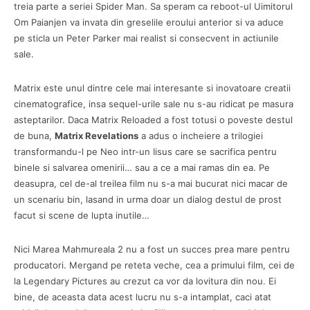
treia parte a seriei Spider Man. Sa speram ca reboot-ul Uimitorul
Om Paianjen va invata din greselile eroului anterior si va aduce
pe sticla un Peter Parker mai realist si consecvent in actiunile
sale.
Matrix este unul dintre cele mai interesante si inovatoare creatii
cinematografice, insa sequel-urile sale nu s-au ridicat pe masura
asteptarilor. Daca Matrix Reloaded a fost totusi o poveste destul
de buna,
Matrix Revelations
a adus o incheiere a trilogiei
transformandu-l pe Neo intr-un Iisus care se sacrifica pentru
binele si salvarea omenirii… sau a ce a mai ramas din ea. Pe
deasupra, cel de-al treilea film nu s-a mai bucurat nici macar de
un scenariu bin, lasand in urma doar un dialog destul de prost
facut si scene de lupta inutile…
Nici Marea Mahmureala 2 nu a fost un succes prea mare pentru
producatori. Mergand pe reteta veche, cea a primului film, cei de
la Legendary Pictures au crezut ca vor da lovitura din nou. Ei
bine, de aceasta data acest lucru nu s-a intamplat, caci atat