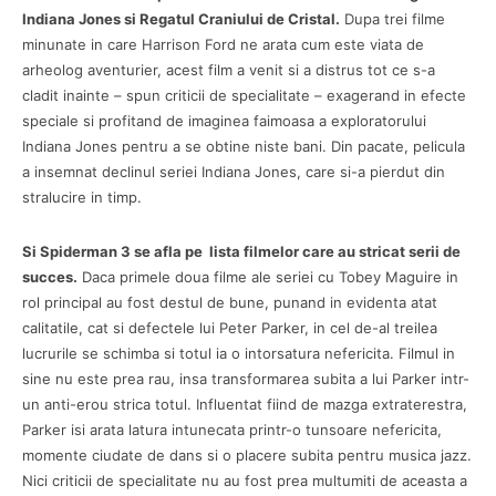
Indiana Jones si Regatul Craniului de Cristal.
Dupa trei filme
minunate in care Harrison Ford ne arata cum este viata de
arheolog aventurier, acest film a venit si a distrus tot ce s-a
cladit inainte – spun criticii de specialitate – exagerand in efecte
speciale si profitand de imaginea faimoasa a exploratorului
Indiana Jones pentru a se obtine niste bani. Din pacate, pelicula
a insemnat declinul seriei Indiana Jones, care si-a pierdut din
stralucire in timp.
Si Spiderman 3 se afla pe lista filmelor care au stricat serii de
succes.
Daca primele doua filme ale seriei cu Tobey Maguire in
rol principal au fost destul de bune, punand in evidenta atat
calitatile, cat si defectele lui Peter Parker, in cel de-al treilea
lucrurile se schimba si totul ia o intorsatura nefericita. Filmul in
sine nu este prea rau, insa transformarea subita a lui Parker intr-
un anti-erou strica totul. Influentat fiind de mazga extraterestra,
Parker isi arata latura intunecata printr-o tunsoare nefericita,
momente ciudate de dans si o placere subita pentru musica jazz.
Nici criticii de specialitate nu au fost prea multumiti de aceasta a