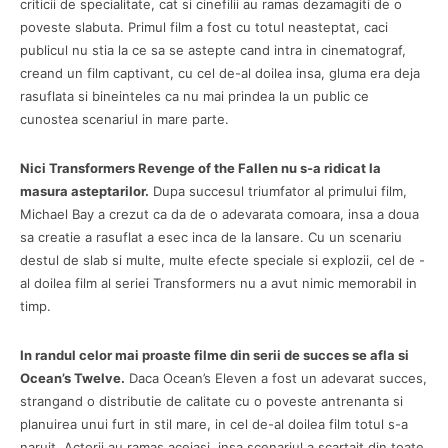
criticii de specialitate, cat si cinefilii au ramas dezamagiti de o
poveste slabuta. Primul film a fost cu totul neasteptat, caci
publicul nu stia la ce sa se astepte cand intra in cinematograf,
creand un film captivant, cu cel de-al doilea insa, gluma era deja
rasuflata si bineinteles ca nu mai prindea la un public ce
cunostea scenariul in mare parte.
Nici Transformers Revenge of the Fallen nu s-a ridicat la
masura asteptarilor.
Dupa succesul triumfator al primului film,
Michael Bay a crezut ca da de o adevarata comoara, insa a doua
sa creatie a rasuflat a esec inca de la lansare. Cu un scenariu
destul de slab si multe, multe efecte speciale si explozii, cel de -
al doilea film al seriei Transformers nu a avut nimic memorabil in
timp.
In randul celor mai proaste filme din serii de succes se afla si
Ocean’s Twelve.
Daca Ocean’s Eleven a fost un adevarat succes,
strangand o distributie de calitate cu o poveste antrenanta si
planuirea unui furt in stil mare, in cel de-al doilea film totul s-a
naruit. Actorii au ramas aceiasi, insa scenariul a scartait din toate