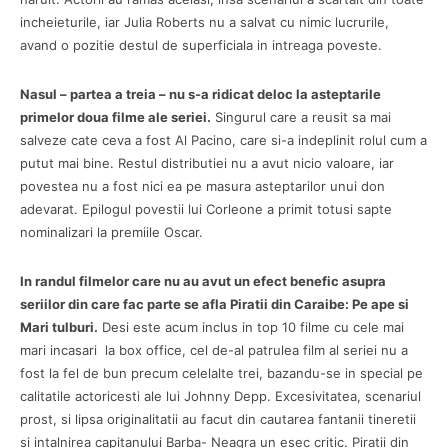
incheieturile, iar Julia Roberts nu a salvat cu nimic lucrurile,
avand o pozitie destul de superficiala in intreaga poveste.
Nasul – partea a treia – nu s-a ridicat deloc la asteptarile
primelor doua filme ale seriei.
Singurul care a reusit sa mai
salveze cate ceva a fost Al Pacino, care si-a indeplinit rolul cum a
putut mai bine. Restul distributiei nu a avut nicio valoare, iar
povestea nu a fost nici ea pe masura asteptarilor unui don
adevarat. Epilogul povestii lui Corleone a primit totusi sapte
nominalizari la premiile Oscar.
In randul filmelor care nu au avut un efect benefic asupra
seriilor din care fac parte se afla Piratii din Caraibe: Pe ape si
Mari tulburi.
Desi este acum inclus in top 10 filme cu cele mai
mari incasari la box office, cel de-al patrulea film al seriei nu a
fost la fel de bun precum celelalte trei, bazandu-se in special pe
calitatile actoricesti ale lui Johnny Depp. Excesivitatea, scenariul
prost, si lipsa originalitatii au facut din cautarea fantanii tineretii
si intalnirea capitanului Barba- Neagra un esec critic. Piratii din