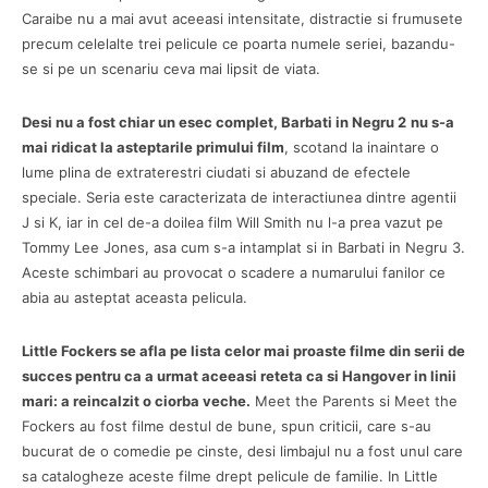
Caraibe nu a mai avut aceeasi intensitate, distractie si frumusete
precum celelalte trei pelicule ce poarta numele seriei, bazandu-
se si pe un scenariu ceva mai lipsit de viata.
Desi nu a fost chiar un esec complet, Barbati in Negru 2
nu s-a
mai ridicat la asteptarile primului film
, scotand la inaintare o
lume plina de extraterestri ciudati si abuzand de efectele
speciale. Seria este caracterizata de interactiunea dintre agentii
J si K, iar in cel de-a doilea film Will Smith nu l-a prea vazut pe
Tommy Lee Jones, asa cum s-a intamplat si in Barbati in Negru 3.
Aceste schimbari au provocat o scadere a numarului fanilor ce
abia au asteptat aceasta pelicula.
Little Fockers se afla pe lista celor mai proaste filme din serii de
succes pentru ca a urmat aceeasi reteta ca si Hangover in linii
mari: a reincalzit o ciorba veche.
Meet the Parents si Meet the
Fockers au fost filme destul de bune, spun criticii, care s-au
bucurat de o comedie pe cinste, desi limbajul nu a fost unul care
sa catalogheze aceste filme drept pelicule de familie. In Little