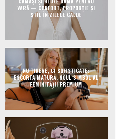
CĂMĂȘI ȘI BLUZE DAMĂ PENTRU
VARĂ — CONFORT, PROPORȚIE ȘI
STIL ÎN ZILELE CALDE
NU TINERE, CI SOFISTICATE:
ESCORTA MATURĂ, NOUL SIMBOL AL
FEMINITĂȚII PREMIUM