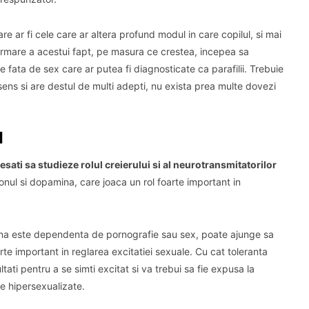
are ar fi cele care ar altera profund modul in care copilul, si mai
rmare a acestui fapt, pe masura ce crestea, incepea sa
 fata de sex care ar putea fi diagnosticate ca parafilii.
Trebuie
sens si are destul de multi adepti, nu exista prea multe dovezi
I
esati sa studieze rolul creierului si al neurotransmitatorilor
nul si dopamina, care joaca un rol foarte important in
oana este dependenta de pornografie sau sex, poate ajunge sa
te important in reglarea excitatiei sexuale.
Cu cat toleranta
ati pentru a se simti excitat si va trebui sa fie expusa la
ne hipersexualizate.