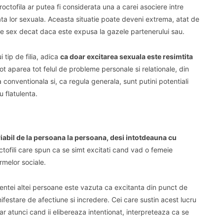
ctofila ar putea fi considerata una a carei asociere intre
ata lor sexuala.
Aceasta situatie poate deveni extrema, atat de
e sex decat daca este expusa la gazele partenerului sau.
 tip de filia, adica
ca doar excitarea sexuala este resimtita
ot aparea tot felul de probleme personale si relationale, din
conventionala si, ca regula generala, sunt putini potentiali
u flatulenta.
riabil de la persoana la persoana, desi intotdeauna cu
tofili care spun ca se simt excitati cand vad o femeie
rmelor sociale.
lentei altei persoane este vazuta ca excitanta din punct de
ifestare de afectiune si incredere.
Cei care sustin acest lucru
iar atunci cand ii elibereaza intentionat, interpreteaza ca se