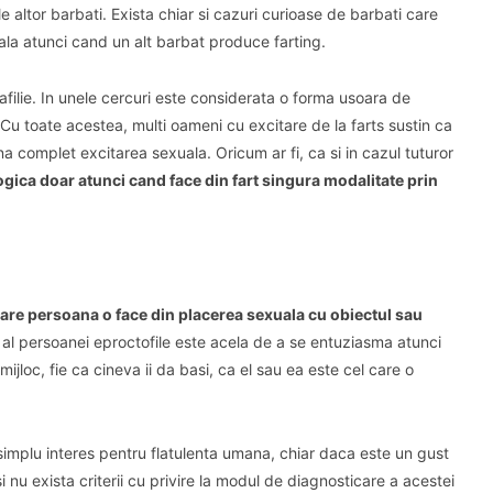
le altor barbati.
Exista chiar si cazuri curioase de barbati care
eala atunci cand un alt barbat produce farting.
filie.
In unele cercuri este considerata o forma usoara de
Cu toate acestea, multi oameni cu excitare de la farts sustin ca
mina complet excitarea sexuala.
Oricum ar fi, ca si in cazul tuturor
logica doar atunci cand face din fart singura modalitate prin
are persoana o face din placerea sexuala cu obiectul sau
 al persoanei eproctofile este acela de a se entuziasma atunci
mijloc, fie ca cineva ii da basi, ca el sau ea este cel care o
mplu interes pentru flatulenta umana, chiar daca este un gust
i nu exista criterii cu privire la modul de diagnosticare a acestei