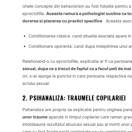
Unele concepte din behaviorism au fost folosite pentru a i
eproctofilia.
Aceasta ramura a psihologiei sustine ca to
durerea si placerea cu practici specifice
.
Aceasta asoc
Conditionarea clasica: cand situatia asociata apare in
Conditionare operanta: cand dupa indeplinirea unui 
Relationand-o cu eproctofilie, explicatia ar fi ca persoan
sexual, dupa ce a trecut de faptul ca a facut peti de mai
ori, s-ar ajunge la punctul in care persoana respectiva nu
actului sexual.
2. PSIHANALIZA: TRAUMELE COPILARIEI
Psihanaliza are propria sa explicatie pentru originea parafi
unor traume
aparute in timpul copilariei care raman gra
intotdeauna rezultatul abuzului sexual sau al mortii unor pe
care au fost foarte prost gestionate sau nu gestionate c