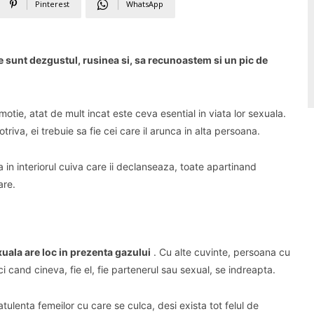
Pinterest
WhatsApp
ile sunt dezgustul, rusinea si, sa recunoastem si un pic de
tie, atat de mult incat este ceva esential in viata lor sexuala.
riva, ei trebuie sa fie cei care il arunca in alta persoana.
a in interiorul cuiva care ii declanseaza, toate apartinand
are.
exuala are loc in prezenta gazului
.
Cu alte cuvinte, persoana cu
 cand cineva, fie el, fie partenerul sau sexual, se indreapta.
tulenta femeilor cu care se culca, desi exista tot felul de