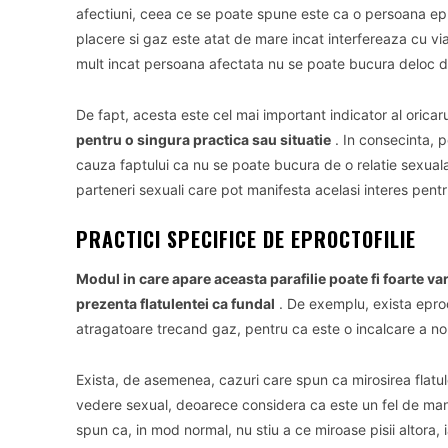
afectiuni, ceea ce se poate spune este ca o persoana epro
placere si gaz este atat de mare incat interfereaza cu vi
mult incat persoana afectata nu se poate bucura deloc d
De fapt, acesta este cel mai important indicator al oricarui
pentru o singura practica sau situatie
.
In consecinta, p
cauza faptului ca nu se poate bucura de o relatie sexuala 
parteneri sexuali care pot manifesta acelasi interes pentr
PRACTICI SPECIFICE DE EPROCTOFILIE
Modul in care apare aceasta parafilie poate fi foarte va
prezenta flatulentei ca fundal
.
De exemplu, exista eproc
atragatoare trecand gaz, pentru ca este o incalcare a no
Exista, de asemenea, cazuri care spun ca mirosirea flatu
vedere sexual, deoarece considera ca este un fel de man
spun ca, in mod normal, nu stiu a ce miroase pisii altora, 