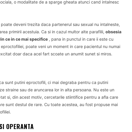
 sociala, o modalitate de a sparge gheata atunci cand intalnesc
 poate deveni trezita daca partenerul sau sexual nu intalneste,
rea primirii acestuia.
Ca si in cazul multor alte parafilii,
obsesia
in ce in ce mai specifice
, pana in punctul in care ii este cu
 eproctofiliei, poate veni un moment in care pacientul nu numai
 excitat doar daca acel fart scoate un anumit sunet si miros.
a sunt putini eproctofili, ci mai degraba pentru ca putini
ze straine sau de aruncarea lor in alta persoana.
Nu este un
 si, din acest motiv, cercetarile stiintifice pentru a afla care
are sunt destul de rare.
Cu toate acestea, au fost propuse mai
iliei.
 SI OPERANTA