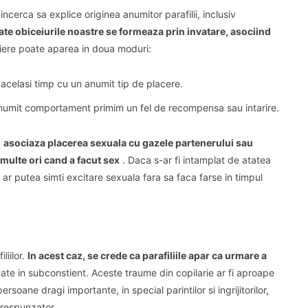
ncerca sa explice originea anumitor parafilii, inclusiv
ate obiceiurile noastre se formeaza prin invatare, asociind
iere poate aparea in doua moduri:
 acelasi timp cu un anumit tip de placere.
anumit comportament primim un fel de recompensa sau intarire.
a
asociaza placerea sexuala cu gazele partenerului sau
 multe ori cand a facut sex
.
Daca s-ar fi intamplat de atatea
 ar putea simti excitare sexuala fara sa faca farse in timpul
liilor.
In acest caz, se crede ca parafiliile apar ca urmare a
vate in subconstient.
Aceste traume din copilarie ar fi aproape
rsoane dragi importante, in special parintilor si ingrijitorilor,
orespunzator.