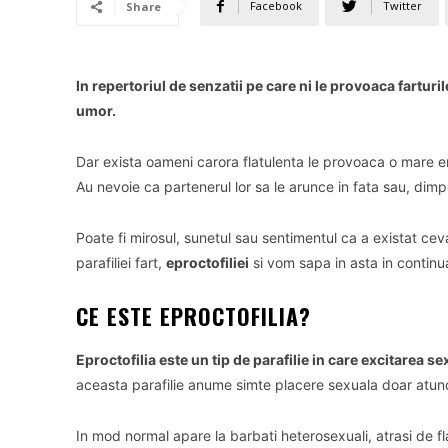
Facebook
Twitter
Share
In repertoriul de senzatii pe care ni le provoaca fartur
umor.
Dar exista oameni carora flatulenta le provoaca o mare emo
Au nevoie ca partenerul lor sa le arunce in fata sau, dimpot
Poate fi mirosul, sunetul sau sentimentul ca a existat cev
parafiliei fart,
eproctofiliei
si vom sapa in asta in continu
CE ESTE EPROCTOFILIA?
Eproctofilia este un tip de parafilie in care excitarea s
aceasta parafilie anume simte placere sexuala doar atunci
In mod normal apare la barbati heterosexuali, atrasi de fla