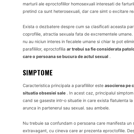
marturii ale eproctofililor homosexuali interesati de farturi
pretind ca sunt heterosexuali, dar care simt o excitare r
Exista o dezbatere despre cum sa clasificati aceasta para
coprofilie, atractia sexuala fata de excrementele umane.
nu au niciun interes in fecalele umane si chiar le pot eli
parafiliilor, eproctofilia
ar trebui sa fie considerata pato
care o persoana se bucura de actul sexual
.
SIMPTOME
Caracteristica principala a parafiliilor este
asocierea pe c
situatia obsesiei sale
.
In acest caz, principalul simptom
cand se gaseste intr-o situatie in care exista flatulenta la 
arunca in partenerul sau sexual. sau ambele.
Nu trebuie sa confundam o persoana care manifesta un si
extravagant, cu cineva care ar prezenta eproctofilie.
Des