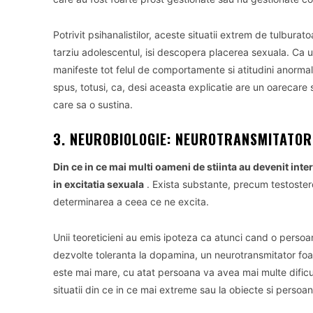
Potrivit psihanalistilor, aceste situatii extrem de tulburato
tarziu adolescentul, isi descopera placerea sexuala.
Ca u
manifeste tot felul de comportamente si atitudini anormale
spus, totusi, ca, desi aceasta explicatie are un oarecare 
care sa o sustina.
3. NEUROBIOLOGIE: NEUROTRANSMITATOR
Din ce in ce mai multi oameni de stiinta au devenit inter
in excitatia sexuala
.
Exista substante, precum testostero
determinarea a ceea ce ne excita.
Unii teoreticieni au emis ipoteza ca atunci cand o pers
dezvolte toleranta la dopamina, un neurotransmitator foar
este mai mare, cu atat persoana va avea mai multe dificult
situatii din ce in ce mai extreme sau la obiecte si persoa