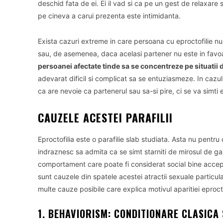
deschid fata de ei.
Ei il vad si ca pe un gest de relaxare
pe cineva a carui prezenta este intimidanta.
Exista cazuri extreme in care persoana cu eproctofilie nu
sau, de asemenea, daca acelasi partener nu este in favoa
persoanei afectate tinde sa se concentreze pe situatii d
adevarat dificil si complicat sa se entuziasmeze.
In cazul
ca are nevoie ca partenerul sau sa-si pire, ci se va simti
CAUZELE ACESTEI PARAFILII
Eproctofilia este o parafilie slab studiata.
Asta nu pentru c
indraznesc sa admita ca se simt starniti de mirosul de ga
comportament care poate fi considerat social bine acceptat
sunt cauzele din spatele acestei atractii sexuale particul
multe cauze posibile care explica motivul aparitiei eproctof
1. BEHAVIORISM: CONDITIONARE CLASICA